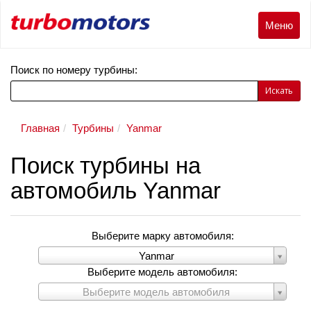
Меню
Меню
Поиск по номеру турбины:
Искать
Главная
Турбины
Yanmar
Поиск турбины на
автомобиль Yanmar
Выберите марку автомобиля:
Выберите
Yanmar
марку
Выберите модель автомобиля:
автомобиля:
Выберите
Выберите модель автомобиля
модель