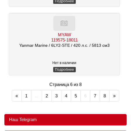
Подробнее
MYAW
119575-18011
Yanmar Marine
/ 6LY2-STE
/ 420 л.с.
/ 5813 см3
Нет в наличии
Подробнее
Страница 6 из 8
«
1
...
2
3
4
5
6
7
8
»
Наш Telegram