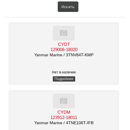
автомобиля:
Искать
CYDT
129006-18020
Yanmar Marine
/ 3TNV84T-KMP
Нет в наличии
Подробнее
CYDM
123912-18011
Yanmar Marine
/ 4TNE106T-IFB