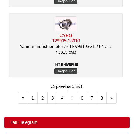
Подробнее
CYEG
129935-18010
Yanmar Industriemotor
/ 4TNV98T-GGE
/ 84 л.с.
/ 3319 см3
Нет в наличии
Подробнее
Страница 5 из 8
«
1
2
3
4
5
6
7
8
»
Наш Telegram