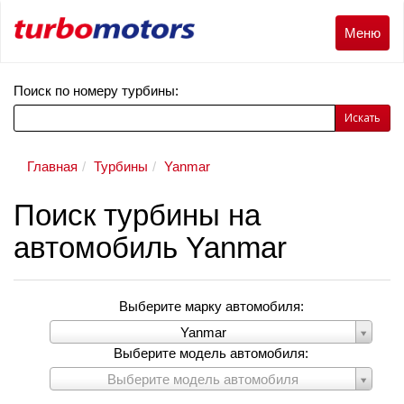
Меню
Меню
Поиск по номеру турбины:
Искать
Главная
Турбины
Yanmar
Поиск турбины на
автомобиль Yanmar
Выберите марку автомобиля:
Выберите
Yanmar
марку
Выберите модель автомобиля:
автомобиля:
Выберите
Выберите модель автомобиля
модель