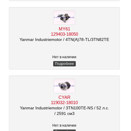
MY61
129403-18050
Yanmar Industriemotor
/ 4TN(A)78-TL/3TN82TE
Нет в наличии
Подробнее
CYAR
119032-18010
Yanmar Industriemotor
/ 3TN100TE-NS
/ 52 л.с.
/ 2591 см3
Нет в наличии