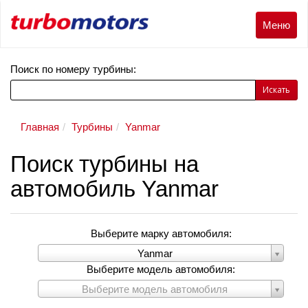
Меню
Меню
Поиск по номеру турбины:
Искать
Главная
Турбины
Yanmar
Поиск турбины на
автомобиль Yanmar
Выберите марку автомобиля:
Выберите
Yanmar
марку
Выберите модель автомобиля:
автомобиля:
Выберите
Выберите модель автомобиля
модель