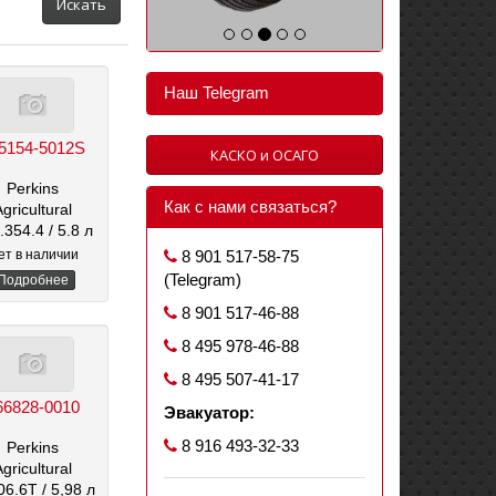
Искать
Наш Telegram
5154-5012S
КАСКО и ОСАГО
Perkins
Как с нами связаться?
Agricultural
6.354.4
/ 5.8 л
ет в наличии
8 901 517-58-75
(Telegram)
Подробнее
8 901 517-46-88
8 495 978-46-88
8 495 507-41-17
66828-0010
Эвакуатор:
8 916 493-32-33
Perkins
Agricultural
006.6T
/ 5,98 л