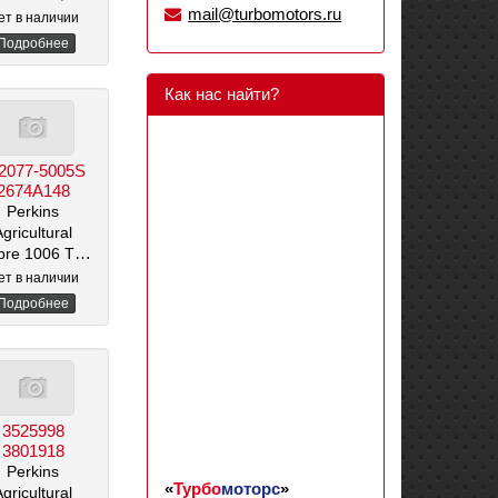
mail@turbomotors.ru
ет в наличии
Подробнее
Как нас найти?
2077-5005S
2674A148
Perkins
Agricultural
bre 1006 TG2A
/ 6,0 л
ет в наличии
Подробнее
3525998
3801918
Perkins
«
Турбо
моторс
»
Agricultural