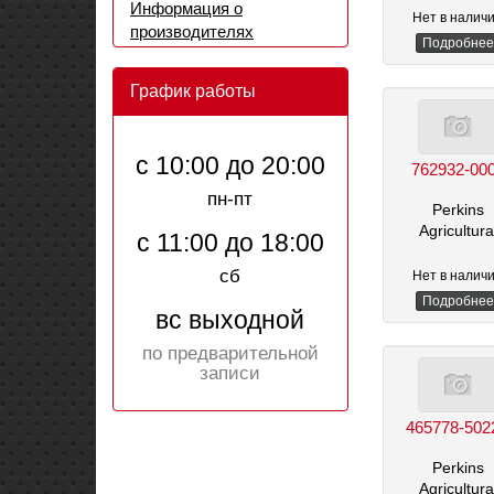
Информация о
Нет в налич
производителях
Подробнее
График работы
с 10:00 до 20:00
762932-00
пн-пт
Perkins
Agricultura
с 11:00 до 18:00
сб
Нет в налич
Подробнее
вс выходной
по предварительной
записи
465778-502
Perkins
Agricultura