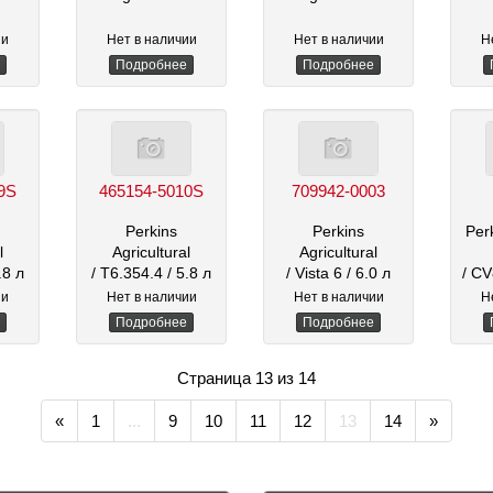
ии
Нет в наличии
Нет в наличии
Н
Подробнее
Подробнее
9S
465154-5010S
709942-0003
Perkins
Perkins
Perk
l
Agricultural
Agricultural
.8 л
/ T6.354.4
/ 5.8 л
/ Vista 6
/ 6.0 л
/ CV8 25
ии
Нет в наличии
Нет в наличии
Н
Подробнее
Подробнее
Страница 13 из 14
«
1
...
9
10
11
12
13
14
»