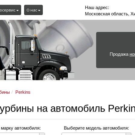
Наш адрес:
осервис
О нас
Московская область, Х
Продажа
но
бины
Perkins
турбины на автомобиль Perki
 марку автомобиля:
Выберите модель автомобиля: