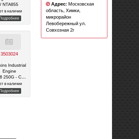
Адрес:
Московская
/ NTA855
область, Химки,
ет в наличии
микрорайон
Подробнее
Левобережный ул.
Совхозная 2г
3503024
ins Industrial
Engine
0G - CV8 300 - CV8 TCA
ет в наличии
Подробнее