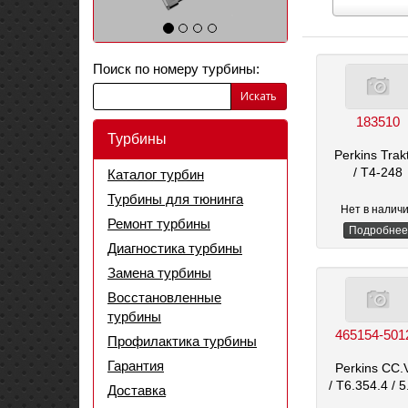
Выберите
марку
автомобиля
Поиск по номеру турбины:
Искать
183510
Турбины
Perkins Trak
/ T4-248
Каталог турбин
Турбины для тюнинга
Нет в налич
Ремонт турбины
Подробнее
Диагностика турбины
Замена турбины
Восстановленные
турбины
465154-501
Профилактика турбины
Гарантия
Perkins CC.
/ T6.354.4
/ 5
Доставка