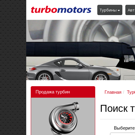
Турбины
Авт
Продажа турбин
Главная
Тур
Поиск 
Выберите