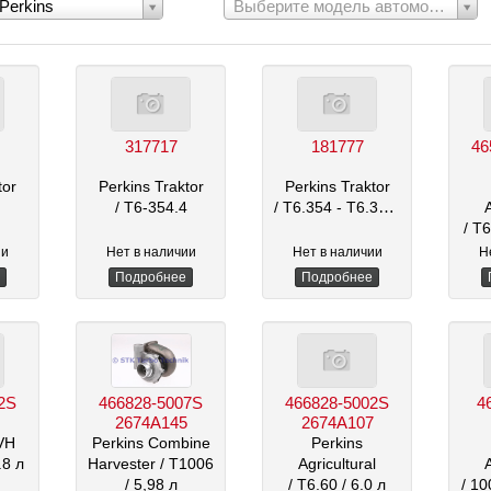
Выберите
Perkins
Выберите модель автомобиля
модель
:
автомобиля:
317717
181777
46
tor
Perkins Traktor
Perkins Traktor
/ T6-354.4
/ T6.354 - T6.354.1
/ T
ии
Нет в наличии
Нет в наличии
Н
Подробнее
Подробнее
2S
466828-5007S
466828-5002S
4
2674A145
2674A107
VH
Perkins Combine
Perkins
.8 л
Harvester
/ T1006
Agricultural
/ 5,98 л
/ T6.60
/ 6.0 л
/ 1