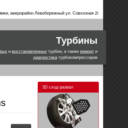
имки, микрорайон Левобережный ул. Совхозная 2г
Турбины
вых
и
восстановленных
турбин, а также
ремонт
и
диагностика
турбокомпрессоров
3D сход-развал
ns