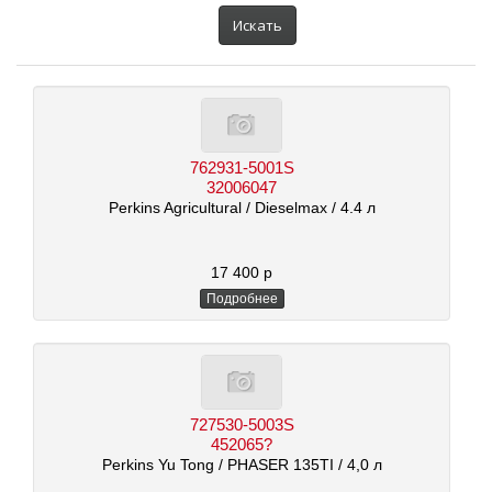
автомобиля:
Искать
762931-5001S
32006047
Perkins Agricultural
/ Dieselmax
/ 4.4 л
17 400 р
Подробнее
727530-5003S
452065?
Perkins Yu Tong
/ PHASER 135TI
/ 4,0 л