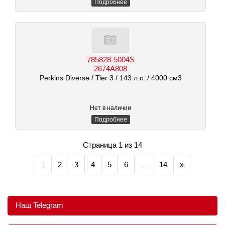
Подробнее
785828-5004S
2674A808
Perkins Diverse
/ Tier 3
/ 143 л.с.
/ 4000 см3
Нет в наличии
Подробнее
Страница 1 из 14
1
2
3
4
5
6
...
14
»
Наш Telegram