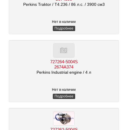
Perkins Traktor
/ T4.236
/ 86 л.с.
/ 3900 см3
Нет в наличии
Подробнее
727264-5004S
2674A374
Perkins Industrial engine
/ 4 л
Нет в наличии
Подробнее
727262-5004S