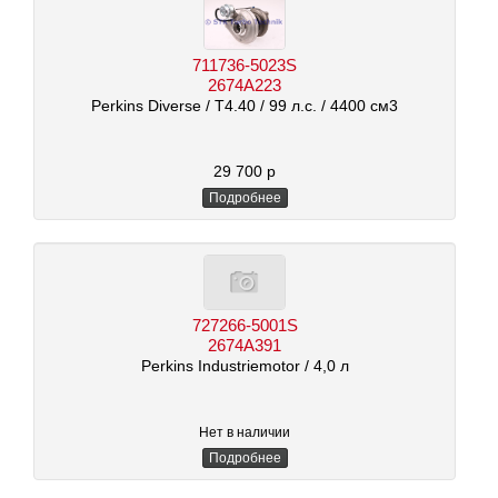
711736-5023S
2674A223
Perkins Diverse
/ T4.40
/ 99 л.с.
/ 4400 см3
29 700 р
Подробнее
727266-5001S
2674A391
Perkins Industriemotor
/ 4,0 л
Нет в наличии
Подробнее