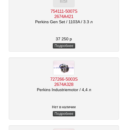
754111-5007S
2674A421
Perkins Gen Set
/ 1103A
/ 3.3 л
37 250 р
Подробнее
727266-5003S
2674A328
Perkins Industriemotor
/ 4,4 л
Нет в наличии
Подробнее