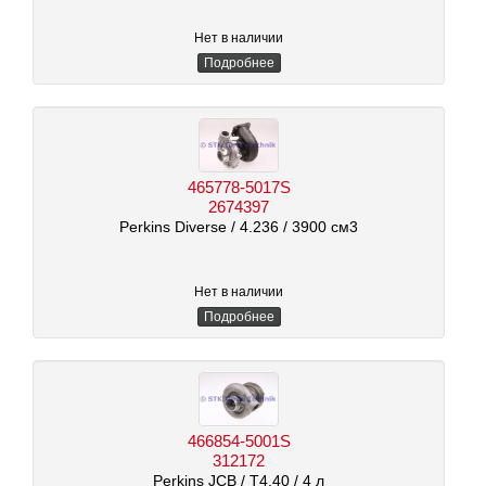
Нет в наличии
Подробнее
465778-5017S
2674397
Perkins Diverse
/ 4.236
/ 3900 см3
Нет в наличии
Подробнее
466854-5001S
312172
Perkins JCB
/ T4.40
/ 4 л