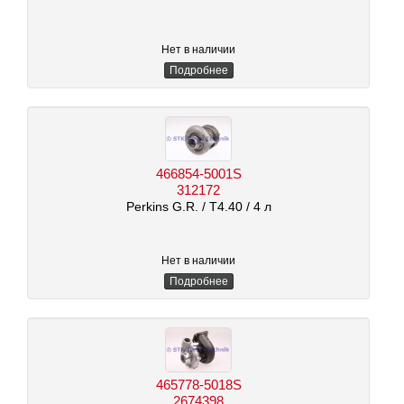
Нет в наличии
Подробнее
466854-5001S
312172
Perkins G.R.
/ T4.40
/ 4 л
Нет в наличии
Подробнее
465778-5018S
2674398