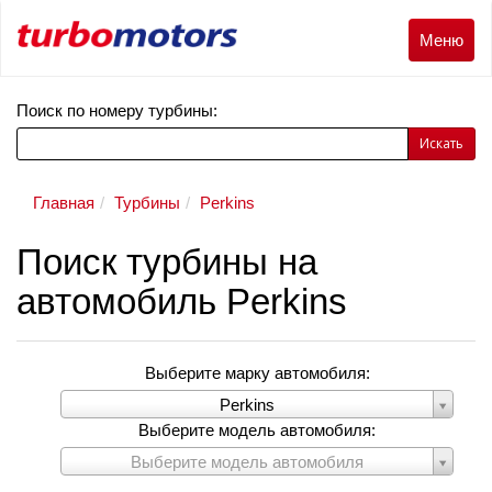
Меню
Меню
Поиск по номеру турбины:
Искать
Главная
Турбины
Perkins
Поиск турбины на
автомобиль Perkins
Выберите марку автомобиля:
Выберите
Perkins
марку
Выберите модель автомобиля:
автомобиля:
Выберите
Выберите модель автомобиля
модель