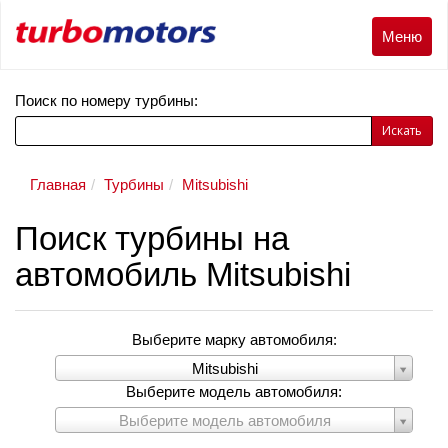
Меню
Меню
Поиск по номеру турбины:
Искать
Главная
Турбины
Mitsubishi
Поиск турбины на
автомобиль Mitsubishi
Выберите марку автомобиля:
Выберите
Mitsubishi
марку
Выберите модель автомобиля:
автомобиля:
Выберите
Выберите модель автомобиля
модель