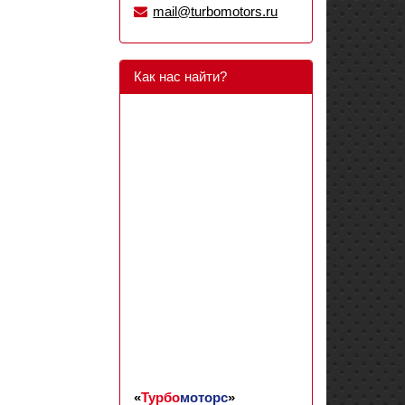
mail@turbomotors.ru
Как нас найти?
«
Турбо
моторс
»