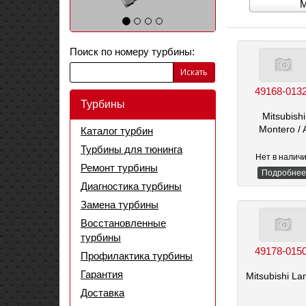
Выберите
M
марку
автомобиля
Поиск по номеру турбины:
Искать
49168-013
Турбины
Mitsubishi
Montero
/ 
Каталог турбин
Турбины для тюнинга
Нет в налич
Ремонт турбины
Подробнее
Диагностика турбины
Замена турбины
Восстановленные
турбины
49178-015
Профилактика турбины
Гарантия
Mitsubishi La
Доставка