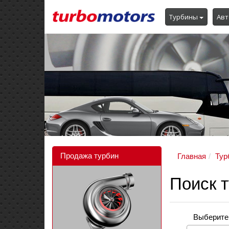
Турбины
Авт
Продажа турбин
Главная
Тур
Поиск т
Выберите