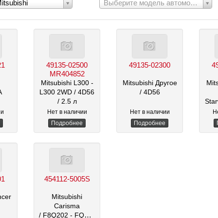
Выберите
itsubishi
Выберите модель автомобиля
модель
:
автомобиля:
21
49135-02500
49135-02300
4
MR404852
Mitsubishi L300 -
Mitsubishi Другое
Mit
A
L300 2WD
/ 4D56
/ 4D56
/ 2.5 л
Sta
ии
Нет в наличии
Нет в наличии
Н
Подробнее
Подробнее
01
454112-5005S
ncer
Mitsubishi
Carisma
/ F8Q202 - FQ8208