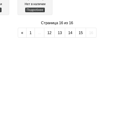
/ 1.9 л
ии
Нет в наличии
Подробнее
Страница 16 из 16
«
1
...
12
13
14
15
16