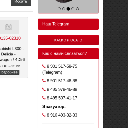
Искать
Наш Telegram
9135-02310
КАСКО и ОСАГО
subishi L300 -
Как с нами связаться?
Delicia -
rwagon
/ 4D56
ет в наличии
8 901 517-58-75
(Telegram)
Подробнее
8 901 517-46-88
8 495 978-46-88
8 495 507-41-17
Эвакуатор:
8 916 493-32-33