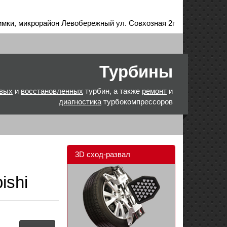
имки, микрорайон Левобережный ул. Совхозная 2г
Турбины
вых
и
восстановленных
турбин, а также
ремонт
и
диагностика
турбокомпрессоров
3D сход-развал
ishi