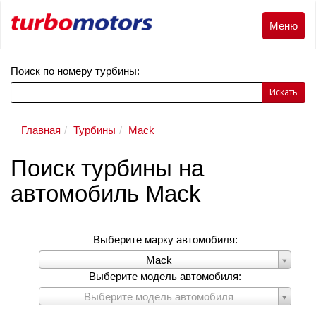
Меню
Меню
Поиск по номеру турбины:
Искать
Главная
Турбины
Mack
Поиск турбины на
автомобиль Mack
Выберите марку автомобиля:
Выберите
Mack
марку
Выберите модель автомобиля:
автомобиля:
Выберите
Выберите модель автомобиля
модель