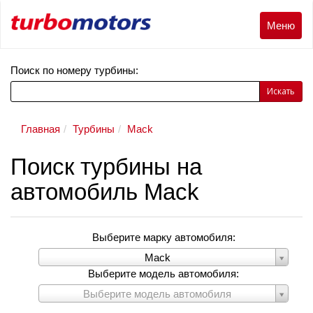
Меню
Меню
Поиск по номеру турбины:
Искать
Главная
Турбины
Mack
Поиск турбины на
автомобиль Mack
Выберите марку автомобиля:
Выберите
Mack
марку
Выберите модель автомобиля:
автомобиля:
Выберите
Выберите модель автомобиля
модель