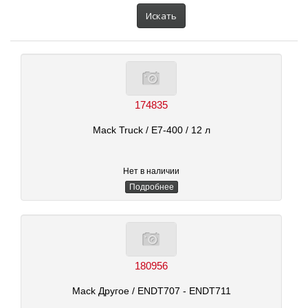
автомобиля:
Искать
174835
Mack Truck
/ E7-400
/ 12 л
Нет в наличии
Подробнее
180956
Mack Другое
/ ENDT707 - ENDT711