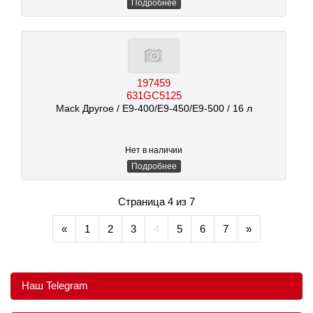
Подробнее
197459
631GC5125
Mack Другое
/ E9-400/E9-450/E9-500
/ 16 л
Нет в наличии
Подробнее
Страница 4 из 7
«
1
2
3
4
5
6
7
»
Наш Telegram