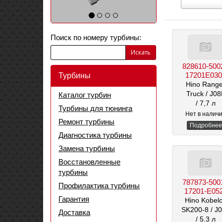
Выберите
марку
автомобиля
Поиск по номеру турбины:
Искать
828610-500
17201E03
Турбины
Hino Rang
Truck
/ J0
Каталог турбин
/ 7,7 л
Турбины для тюнинга
Нет в налич
Ремонт турбины
Подробнее
Диагностика турбины
Замена турбины
Восстановленные
турбины
787873-500
Профилактика турбины
17201-E05
Гарантия
Hino Kobel
SK200-8
/ J
Доставка
/ 5.3 л