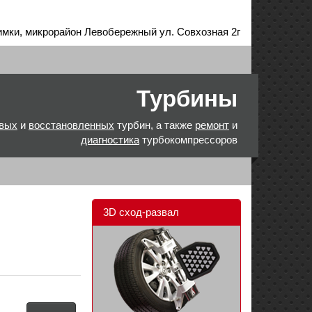
имки, микрорайон Левобережный ул. Совхозная 2г
Турбины
вых
и
восстановленных
турбин, а также
ремонт
и
диагностика
турбокомпрессоров
3D сход-развал