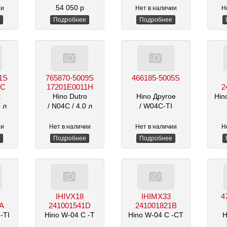
/ 3.8 - 4.6 л
54 050 р
ии
Нет в наличии
Н
Подробнее
Подробнее
1S
765870-5009S
466185-5005S
1C
17201E0011H
2
k
Hino Dutro
Hino Другое
Hin
8 л
/ N04C
/ 4.0 л
/ W04C-TI
ии
Нет в наличии
Нет в наличии
Н
Подробнее
Подробнее
IHIVX18
IHIMX33
4
0A
241001541D
241001821B
-TI
Hino W-04 C -T
Hino W-04 C -CT
H