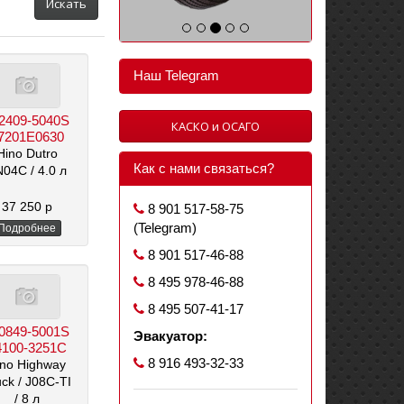
Искать
Наш Telegram
2409-5040S
КАСКО и ОСАГО
7201E0630
Hino Dutro
Как с нами связаться?
 N04C
/ 4.0 л
37 250 р
8 901 517-58-75
(Telegram)
Подробнее
8 901 517-46-88
8 495 978-46-88
8 495 507-41-17
0849-5001S
Эвакуатор:
4100-3251C
8 916 493-32-33
ino Highway
uck
/ J08C-TI
/ 8 л