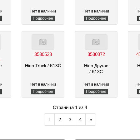
ии
Нет в наличии
Нет в наличии
Н
Подробнее
Подробнее
3530528
3530972
4
8
е
Hino Truck
/ K13C
Hino Другое
H
/ K13C
ии
Нет в наличии
Нет в наличии
Н
Подробнее
Подробнее
Страница 1 из 4
1
2
3
4
»