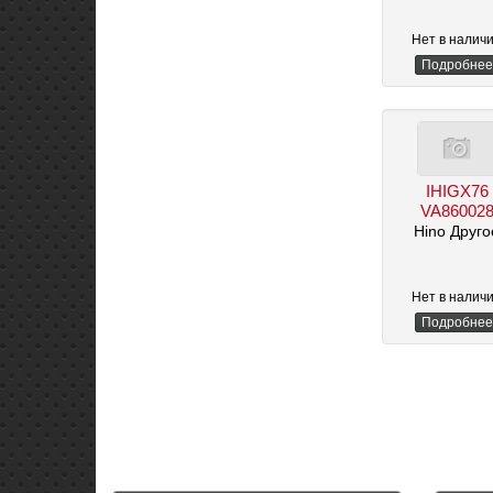
Нет в налич
Подробнее
IHIGX76
VA86002
Hino Друго
Нет в налич
Подробнее