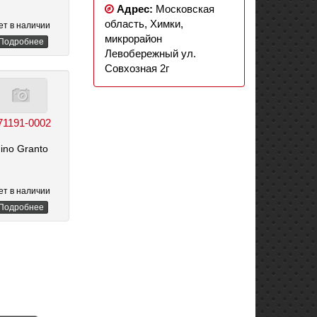
Адрес:
Московская
область, Химки,
ет в наличии
микрорайон
Подробнее
Левобережный ул.
Совхозная 2г
71191-0002
ino Granto
ет в наличии
Подробнее