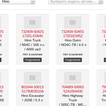
Выберите
Hino
Выберите модель автомобиля
модель
:
автомобиля:
2S
732409-5042S
732409-5045S
73
05
17201-E0640
17201E0452
1
er
Hino Truck
Hino Dutro
8E
/ N04C
/ 168 л.с.
/ NO4C-TB
/ 4.0 л
/
/ 4000 см3
ии
Нет в наличии
Нет в наличии
Подробнее
Подробнее
1S
801644-5001S
704689-5006S
75
20
S1760E0010A
S241004430
2
co
Hino Excavator
Hino Highway
H
05E
/ JO5E
/ 5.3 л
Truck
Tr
/ S05C-TB - W04D