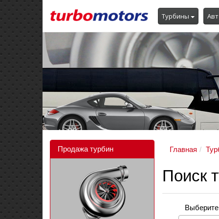
Турбины
Авт
Продажа турбин
Главная
Тур
Поиск 
Выберите