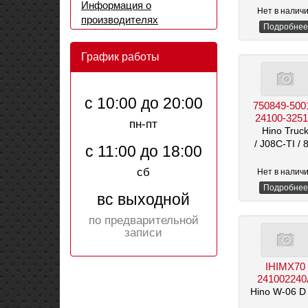
Информация о
Нет в налич
производителях
Подробнее
График работы
с 10:00 до 20:00
750849-500
24100-325
пн-пт
Hino Truc
/ J08C-TI
/ 
с 11:00 до 18:00
сб
Нет в налич
Подробнее
вс выходной
по предварительной
записи
IHIMX70
24100224
Hino W-06 D 