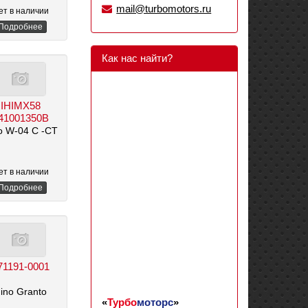
mail@turbomotors.ru
ет в наличии
Подробнее
Как нас найти?
IHIMX58
41001350B
o W-04 C -CT
ет в наличии
Подробнее
71191-0001
ino Granto
«
Турбо
моторс
»