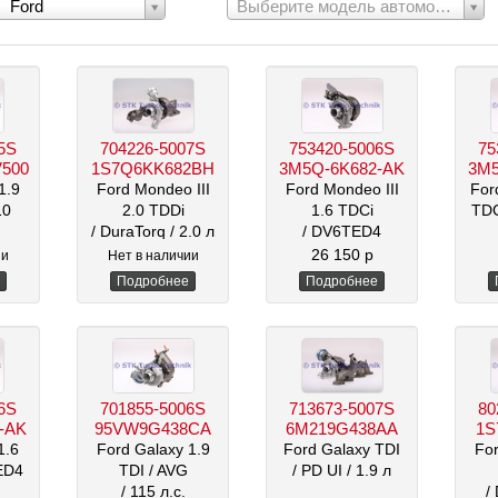
Выберите
Ford
Выберите модель автомобиля
модель
:
автомобиля:
5S
704226-5007S
753420-5006S
75
V500
1S7Q6KK682BH
3M5Q-6K682-AK
3M5
1.9
Ford Mondeo III
Ford Mondeo III
For
10
2.0 TDDi
1.6 TDCi
TD
/ DuraTorq
/ 2.0 л
/ DV6TED4
/ 109 л.с.
26 150 р
ии
Нет в наличии
/ 1600 см3
Подробнее
Подробнее
6S
701855-5006S
713673-5007S
80
-AK
95VW9G438CA
6M219G438AA
1S
1.6
Ford Galaxy 1.9
Ford Galaxy TDI
For
ED4
TDI
/ AVG
/ PD UI
/ 1.9 л
/ 115 л.с.
/