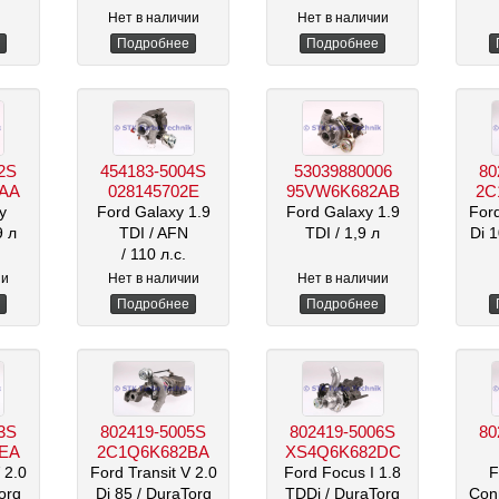
3
/ 1896 см3
Нет в наличии
Нет в наличии
Подробнее
Подробнее
2S
454183-5004S
53039880006
80
AA
028145702E
95VW6K682AB
2C
y
Ford Galaxy 1.9
Ford Galaxy 1.9
Ford
9 л
TDI
/ AFN
TDI
/ 1,9 л
Di 
/ 110 л.с.
/ 1896 см3
ии
Нет в наличии
Нет в наличии
Подробнее
Подробнее
3S
802419-5005S
802419-5006S
80
EA
2C1Q6K682BA
XS4Q6K682DC
 2.0
Ford Transit V 2.0
Ford Focus I 1.8
F
orq
Di 85
/ DuraTorq
TDDi
/ DuraTorq
Con