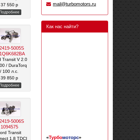
mail@turbomotors.ru
/ 2.0 л
37 550 р
Подробнее
Как нас найти?
2419-5005S
1Q6K682BA
 Transit V 2.0
100
/ DuraTorq
/ 100 л.с.
/ 2000 см3
39 850 р
Подробнее
2419-5006S
1094575
ord Transit
«
Турбо
моторс
»
nect 1.8 TDCI