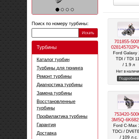
Выберите
марку
автомобиля
Поиск по номеру турбины:
Искать
701855-500
028145702P
Турбины
Ford Galaxy 
TDI
/ TDI 1
Каталог турбин
/ 1.9 л
Турбины для тюнинга
Нет в налич
Ремонт турбины
Подробнее
Диагностика турбины
Замена турбины
Восстановленные
турбины
753420-500
Профилактика турбины
3M5Q-6K682
Гарантия
Ford C-Max 
TDCi
/ DV6T
Доставка
/ 109 л.с.