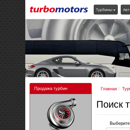
Турбины
Авт
Продажа турбин
Главная
Тур
Поиск 
Выберите