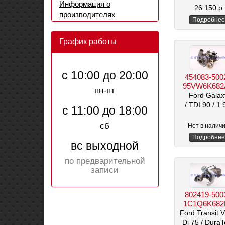
Информация о
/ 1560 см
26 150 р
производителях
Подробнее
График работы
с 10:00 до 20:00
454083-500
95VW6K682
пн-пт
Ford Galax
/ TDI 90
/ 1.
с 11:00 до 18:00
сб
Нет в налич
Подробнее
вс выходной
по предварительной
записи
802419-500
1C1Q6K682
Ford Transit V
Di 75
/ DuraT