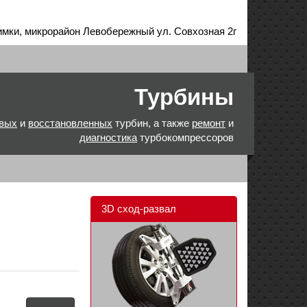
имки, микрорайон Левобережный ул. Совхозная 2г
Турбины
вых
и
восстановленных
турбин, а также
ремонт
и
диагностика
турбокомпрессоров
3D сход-развал