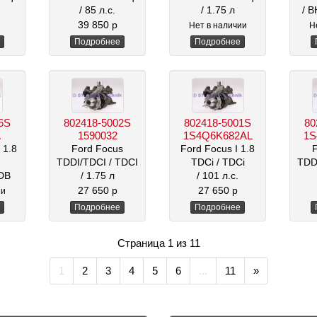
/ 85 л.с.
/ 1.75 л
/ 
3
/ 2000 см3
39 850 р
Нет в наличии
Н
Подробнее
Подробнее
6S
802418-5002S
802418-5001S
80
A
1590032
1S4Q6K682AL
1S
 1.8
Ford Focus
Ford Focus I 1.8
TDDI/TDCI
/ TDCI
TDCi
/ TDCi
TDD
9DB
/ 1.75 л
/ 101 л.с.
/ 1753 см3
27 650 р
27 650 р
ии
3
Подробнее
Подробнее
Страница 1 из 11
1
2
3
4
5
6
...
11
»