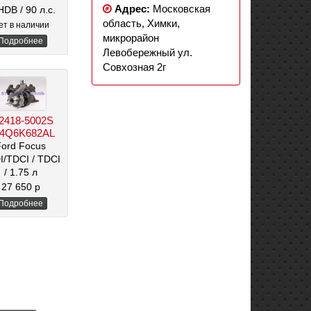
Адрес:
Московская
BHDB
/ 90 л.с.
область, Химки,
/ 1753 см3
ет в наличии
микрорайон
Подробнее
Левобережный ул.
Совхозная 2г
2418-5002S
4Q6K682AL
Ford Focus
I/TDCI
/ TDCI
/ 1.75 л
27 650 р
Подробнее