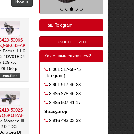
Искать
Наш Telegram
3420-5006S
КАСКО и ОСАГО
Q-6K682-AK
d Focus II 1.6
Как с нами связаться?
Ci
/ DV6TED4
/ 109 л.с.
/ 1600 см3
26 150 р
8 901 517-58-75
(Telegram)
Подробнее
8 901 517-46-88
8 495 978-46-88
8 495 507-41-17
2419-5002S
Эвакуатор:
7Q6K682AF
8 916 493-32-33
d Mondeo III
2.0 TDCi
 Duratorq DI