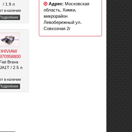
Адрес:
Московская
/ 1.9 л
область, Химки,
ет в наличии
микрорайон
Подробнее
Левобережный ул.
Совхозная 2г
IHIVIAW
970958800
Fiat Brava
4JA1T
/ 2.5 л
ет в наличии
Подробнее