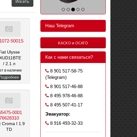
Искать
Наш Telegram
1072-5001S
КАСКО и ОСАГО
Fiat Ulysse
Как с нами связаться?
 XUD11BTE
/ 2.1 л
ет в наличии
8 901 517-58-75
(Telegram)
Подробнее
8 901 517-46-88
8 495 978-46-88
8 495 507-41-17
65475-0001
Эвакуатор:
76628310
8 916 493-32-33
t Croma I 1.9
TD