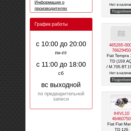
Информация о
/ 1.7 л
Нет в налич
производителях
Подробнее
График работы
с 10:00 до 20:00
465265-00
76629450
пн-пт
Fiat Tempra 
TD (159.A
с 11:00 до 18:00
/ M.705.BT.1
/ 1,9 л
сб
Нет в налич
Подробнее
вс выходной
по предварительной
записи
IHIVL10
46460750
Fiat Fiat Ma
TD 125