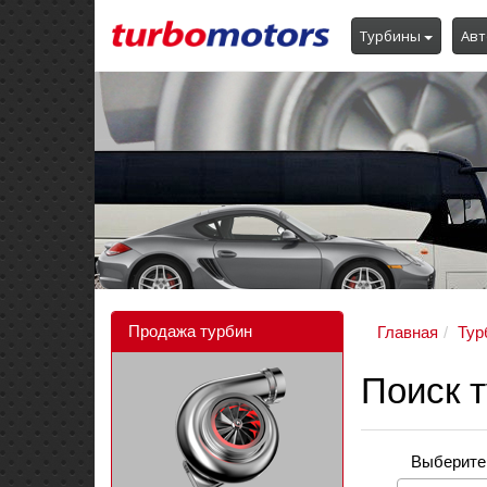
Турбины
Авт
Продажа турбин
Главная
Тур
Поиск т
Выберите