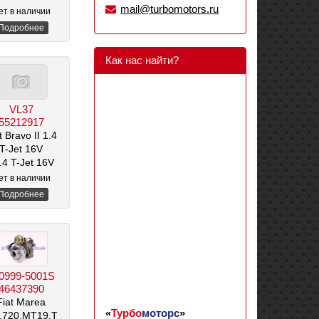
mail@turbomotors.ru
ет в наличии
Подробнее
Как нас найти?
VL37
55212917
t Bravo II 1.4
T-Jet 16V
1.4 T-Jet 16V
/ 120 л.с.
ет в наличии
/ 1368 см3
Подробнее
0999-5001S
46437390
Fiat Marea
«
Турбо
моторс
»
M.720.MT19.T