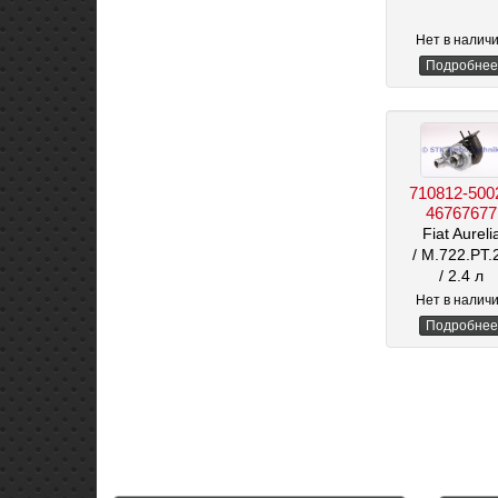
Нет в налич
Подробнее
710812-500
46767677
Fiat Aureli
/ M.722.PT.
/ 2.4 л
Нет в налич
Подробнее