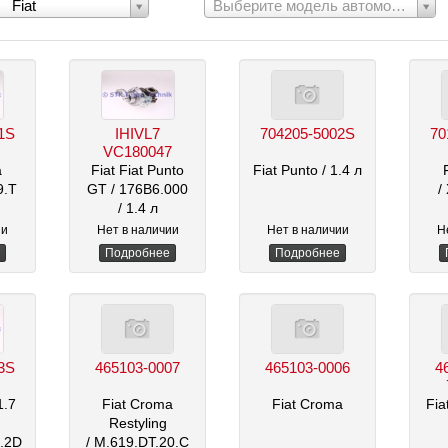
Выберите
Fiat
Выберите модель автомобиля
модель
:
автомобиля:
1S
IHIVL7
704205-5002S
70
VC180047
a
Fiat Fiat Punto
Fiat Punto
/ 1.4 л
9.T
GT
/ 176B6.000
/
/ 1.4 л
ии
Нет в наличии
Нет в наличии
Н
Подробнее
Подробнее
3S
465103-0007
465103-0006
4
1.7
Fiat Croma
Fiat Croma
Fia
Restyling
7.2D
/ M.619.DT.20.C