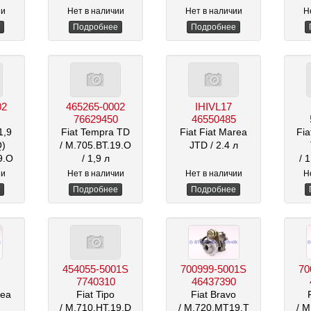
/ 2,0 l л
ии
Нет в наличии
Нет в наличии
Н
Подробнее
Подробнее
02
465265-0002
IHIVL17
76629450
46550485
1,9
Fiat Tempra TD
Fiat Fiat Marea
Fia
Q)
/ M.705.BT.19.O
JTD
/ 2.4 л
9.O
/ 1,9 л
/ 
ии
Нет в наличии
Нет в наличии
Н
Подробнее
Подробнее
454055-5001S
700999-5001S
70
7740310
46437390
rea
Fiat Tipo
Fiat Bravo
/ M.710.HT.19.D
/ M.720.MT19.T
/ 