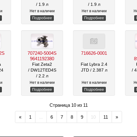
/ 1.9 л
/ 1.9 л
ии
Нет в наличии
Нет в наличии
Н
Подробнее
Подробнее
2S
707240-5004S
716626-0001
9641192380
8
a
Fiat Zeta2
Fiat Lybra 2.4
24
/ DW12TED4S
JTD
/ 2.387 л
/ 
/ 2.2 л
ии
Нет в наличии
Нет в наличии
Н
Подробнее
Подробнее
Страница 10 из 11
«
1
...
6
7
8
9
10
11
»