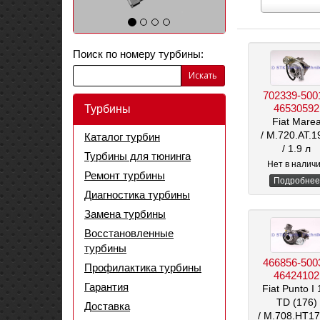
Выберите
марку
автомобиля
Поиск по номеру турбины:
Искать
702339-500
46530592
Турбины
Fiat Mare
/ M.720.AT.1
Каталог турбин
/ 1.9 л
Турбины для тюнинга
Нет в налич
Ремонт турбины
Подробнее
Диагностика турбины
Замена турбины
Восстановленные
турбины
466856-500
Профилактика турбины
46424102
Гарантия
Fiat Punto I 
TD (176)
Доставка
/ M.708.HT1