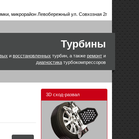
имки, микрорайон Левобережный ул. Совхозная 2г
Турбины
вых
и
восстановленных
турбин, а также
ремонт
и
диагностика
турбокомпрессоров
3D сход-развал