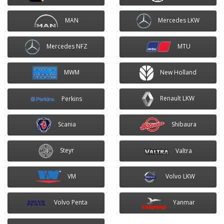
MAN
Mercedes LKW
MTU
Mercedes NFZ
MWM
New Holland
Renault LKW
Perkins
Shibaura
Scania
Steyr
Valtra
VM
Volvo LKW
Volvo Penta
Yanmar