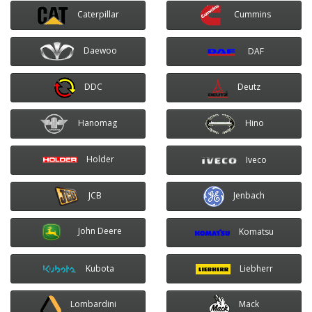
Caterpillar
Cummins
Daewoo
DAF
DDC
Deutz
Hanomag
Hino
Holder
Iveco
JCB
Jenbach
John Deere
Komatsu
Kubota
Liebherr
Lombardini
Mack