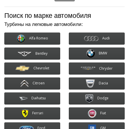
Поиск по марке автомобиля
Турбины на легковые автомобили:
Audi
Alfa Romeo
BMW
Bentley
Chevrolet
Chrysler
Citroen
Dacia
Daihatsu
Dodge
Ferrari
Fiat
Ford
GM