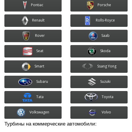
Pontiac
Porsche
Renault
Rolls-Royce
Rover
Saab
Seat
Skoda
Smart
Ssang Yong
Subaru
Suzuki
Tata
Toyota
Volkswagen
Volvo
Турбины на коммерческие автомобили: