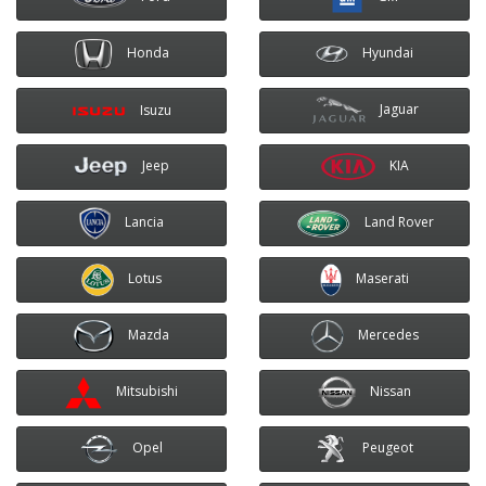
Honda
Hyundai
Jaguar
Isuzu
KIA
Jeep
Land Rover
Lancia
Lotus
Maserati
Mazda
Mercedes
Mitsubishi
Nissan
Opel
Peugeot