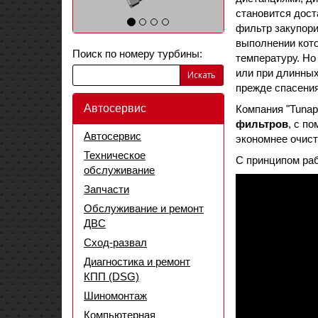
становится дост
фильтр закупори
выполнении кот
Поиск по номеру турбины:
температуру. Но
или при длинных
Искать
прежде спасения
Автосервис
Компания "Tunap
фильтров
, с п
Автосервис
экономнее очист
Техническое
С принципом раб
обслуживание
Запчасти
Обслуживание и ремонт
ДВС
Сход-развал
Диагностика и ремонт
КПП (DSG)
Шиномонтаж
Компьютерная