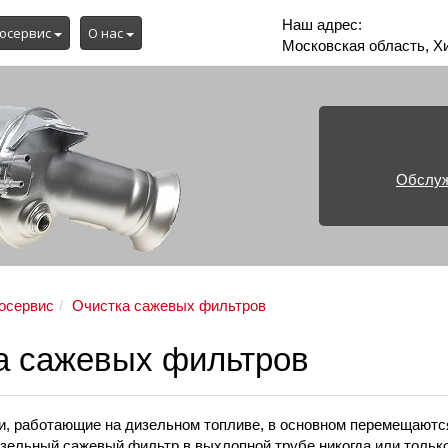
Наш адрес:
осервис
О нас
Московская область, Х
Обслуж
осервис
Очистка сажевых фильтров
а сажевых фильтров
и, работающие на дизельном топливе, в основном перемещаютс
зельный сажевый фильтр в выхлопной трубе никогда или тольк