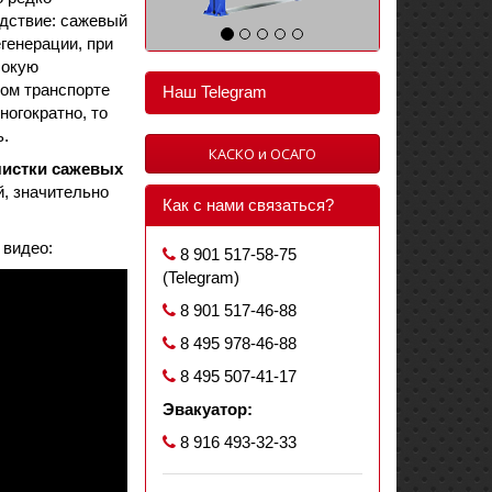
едствие: сажевый
генерации, при
сокую
ком транспорте
Наш Telegram
ногократно, то
ь.
КАСКО и ОСАГО
чистки сажевых
й, значительно
Как с нами связаться?
 видео:
8 901 517-58-75
(Telegram)
8 901 517-46-88
8 495 978-46-88
8 495 507-41-17
Эвакуатор:
8 916 493-32-33