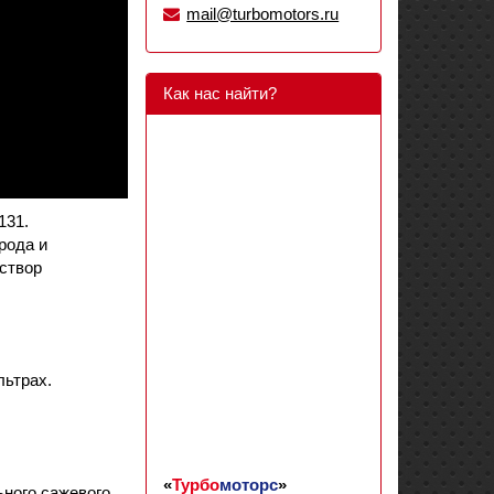
mail@turbomotors.ru
Как нас найти?
31.
рода и
створ
льтрах.
«
Турбо
моторс
»
ьного сажевого