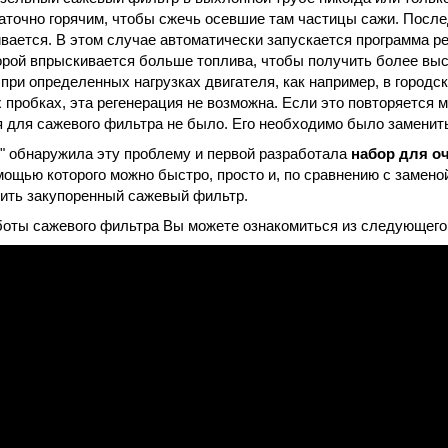
аточно горячим, чтобы сжечь осевшие там частицы сажи. Посл
вается. В этом случае автоматически запускается программа ре
орой впрыскивается больше топлива, чтобы получить более вы
 при определенных нагрузках двигателя, как например, в городс
 пробках, эта регенерация не возможна. Если это повторяется м
 для сажевого фильтра не было. Его необходимо было заменит
" обнаружила эту проблему и первой разработала
набор для о
омощью которого можно быстро, просто и, по сравнению с замено
ить закупоренный сажевый фильтр.
оты сажевого фильтра Вы можете ознакомиться из следующего