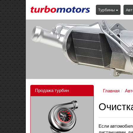
Турбины
Авт
Продажа турбин
Главная
Авт
Очистк
Если автомобил
дистанциями, ди