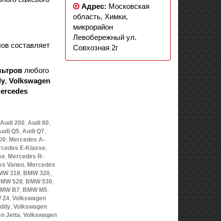
Адрес:
Московская
область, Химки,
микрорайон
Левобережный ул.
ов составляет
Совхозная 2г
льтров
любого
dy
,
Volkswagen
ercedes
Audi 200
,
Audi 80
,
Audi Q5
,
Audi Q7
,
00
,
Mercedes A-
cedes E-Klasse
,
se
,
Mercedes R-
es Vaneo
,
Mercedes
MW 318
,
BMW 320
,
MW 528
,
BMW 530
,
MW B7
,
BMW M5
,
 Z4
,
Volkswagen
addy
,
Volkswagen
n Jetta
,
Volkswagen