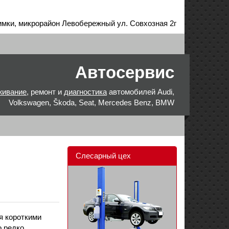
имки, микрорайон Левобережный ул. Совхозная 2г
Автосервис
ивание
, ремонт и
диагностика
автомобилей Audi,
Volkswagen, Škoda, Seat, Mercedes Benz, BMW
Слесарный цех
я короткими
о редко