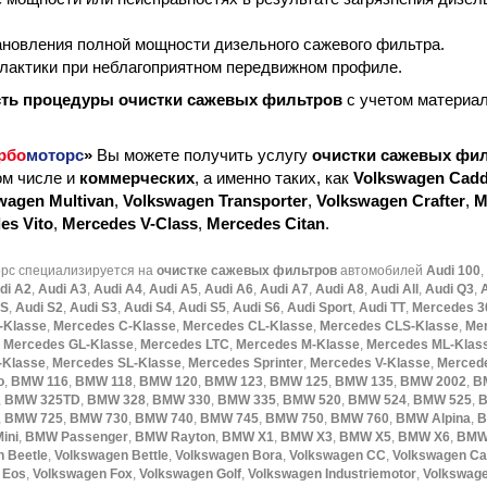
ановления полной мощности дизельного сажевого фильтра.
лактики при неблагоприятном передвижном профиле.
ть процедуры очистки сажевых фильтров
с учетом материал
рбо
моторс
»
Вы можете получить услугу
очистки сажевых фи
ом числе и
коммерческих
, а именно таких, как
Volkswagen Cad
wagen Multivan
,
Volkswagen Transporter
,
Volkswagen Crafter
,
M
es Vito
,
Mercedes V-Class
,
Mercedes Citan
.
орс специализируется на
очистке сажевых фильтров
автомобилей
Audi 100
,
di A2
,
Audi A3
,
Audi A4
,
Audi A5
,
Audi A6
,
Audi A7
,
Audi A8
,
Audi All
,
Audi Q3
,
RS
,
Audi S2
,
Audi S3
,
Audi S4
,
Audi S5
,
Audi S6
,
Audi Sport
,
Audi TT
,
Mercedes 3
-Klasse
,
Mercedes C-Klasse
,
Mercedes CL-Klasse
,
Mercedes CLS-Klasse
,
Mer
,
Mercedes GL-Klasse
,
Mercedes LTC
,
Mercedes M-Klasse
,
Mercedes ML-Klas
-Klasse
,
Mercedes SL-Klasse
,
Mercedes Sprinter
,
Mercedes V-Klasse
,
Merced
o
,
BMW 116
,
BMW 118
,
BMW 120
,
BMW 123
,
BMW 125
,
BMW 135
,
BMW 2002
,
B
,
BMW 325TD
,
BMW 328
,
BMW 330
,
BMW 335
,
BMW 520
,
BMW 524
,
BMW 525
,
B
,
BMW 725
,
BMW 730
,
BMW 740
,
BMW 745
,
BMW 750
,
BMW 760
,
BMW Alpina
,
B
ini
,
BMW Passenger
,
BMW Rayton
,
BMW X1
,
BMW X3
,
BMW X5
,
BMW X6
,
BMW
 Beetle
,
Volkswagen Bettle
,
Volkswagen Bora
,
Volkswagen CC
,
Volkswagen C
 Eos
,
Volkswagen Fox
,
Volkswagen Golf
,
Volkswagen Industriemotor
,
Volkswage