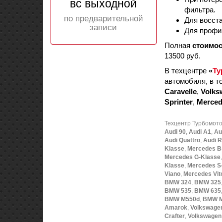
вс выходной
фильтра.
по предварительной
Для восст
записи
Для профи
Полная
стоимос
13500 руб.
В техцентре
«
Ту
автомобиля, в т
Caravelle
,
Volks
Sprinter
,
Merced
Техцентр Турбомот
Audi 90
,
Audi A1
,
Au
Audi Quattro
,
Audi 
Klasse
,
Mercedes B
Mercedes G-Klasse
Klasse
,
Mercedes S
Viano
,
Mercedes Vit
BMW 324
,
BMW 325
BMW 535
,
BMW 635
BMW M550d
,
BMW M
Amarok
,
Volkswagen
Crafter
,
Volkswagen