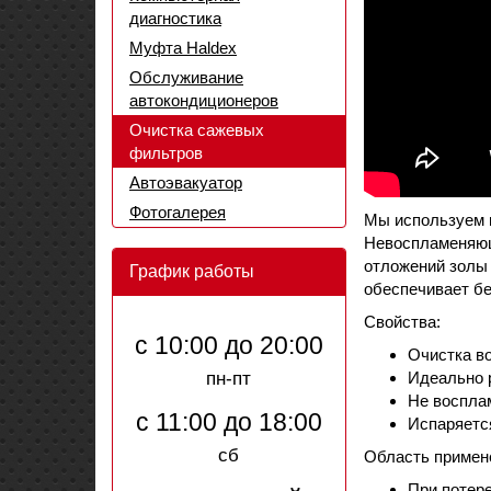
диагностика
Муфта Haldex
Обслуживание
автокондиционеров
Очистка сажевых
фильтров
Автоэвакуатор
Фотогалерея
Мы используем 
Невоспламеняющ
отложений золы
График работы
обеспечивает бе
Свойства:
с 10:00 до 20:00
Очистка в
Идеально р
пн-пт
Не восплам
с 11:00 до 18:00
Испаряется
сб
Область примен
При потере